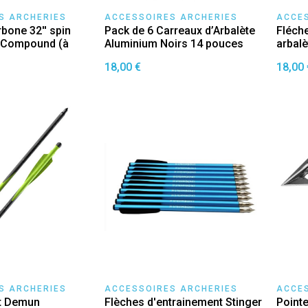
S ARCHERIES
ACCESSOIRES ARCHERIES
ACCE
bone 32'' spin
Pack de 6 Carreaux d’Arbalète
Fléche
c Compound (à
Aluminium Noirs 14 pouces
arbal
18,00 €
18,00 
S ARCHERIES
ACCESSOIRES ARCHERIES
ACCE
tt Demun
Flèches d'entrainement Stinger
Point