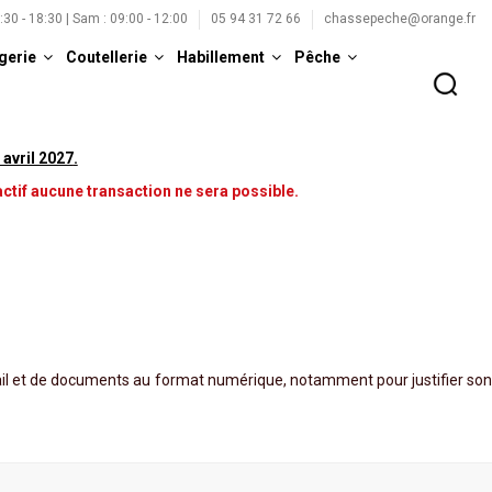
5:30 - 18:30 | Sam : 09:00 - 12:00
05 94 31 72 66
chassepeche@orange.fr
gerie
Coutellerie
Habillement
Pêche
 avril 2027
.
ctif aucune transaction ne sera possible.
ail et de documents au format numérique, notamment pour justifier son