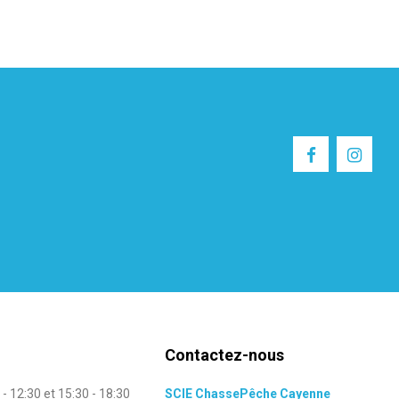
Contactez-nous
 - 12:30 et 15:30 - 18:30
SCIE ChassePêche Cayenne