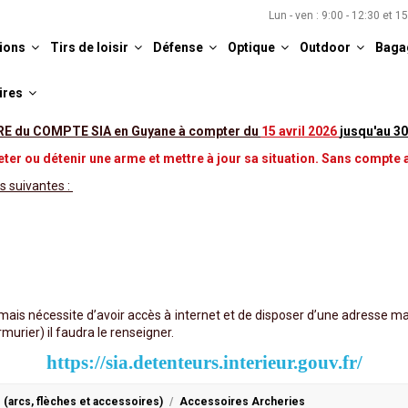
Lun - ven : 9:00 - 12:30 et 1
ions
Tirs de loisir
Défense
Optique
Outdoor
Baga
ires
 du COMPTE SIA en Guyane à compter du
15 avril 2026
jusqu'au 30
ter ou détenir une arme et mettre à jour sa situation. Sans compte a
s suivantes :
ais nécessite d’avoir accès à internet et de disposer d’une adresse m
murier) il faudra le renseigner.
https://sia.detenteurs.interieur.gouv.fr/
 (arcs, flèches et accessoires)
Accessoires Archeries