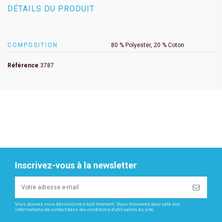
DÉTAILS DU PRODUIT
COMPOSITION
80 % Polyester, 20 % Coton
Référence
3787
Inscrivez-vous à la newsletter
Vous pouvez vous désinscrire à tout moment. Vous trouverez pour cela nos
informations de contact dans les conditions d'utilisation du site.