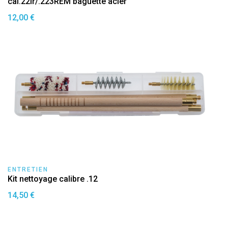
cal.22lr/.223REM baguette acier
12,00 €
ENTRETIEN
Kit nettoyage calibre .12
14,50 €