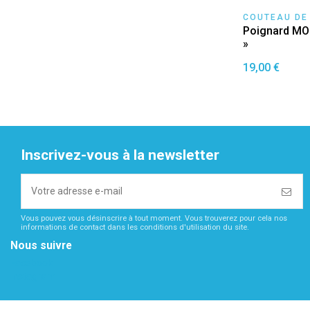
COUTEAU DE
Poignard M
»
19,00 €
Inscrivez-vous à la newsletter
Vous pouvez vous désinscrire à tout moment. Vous trouverez pour cela nos
informations de contact dans les conditions d'utilisation du site.
Nous suivre
Facebook
Instagram