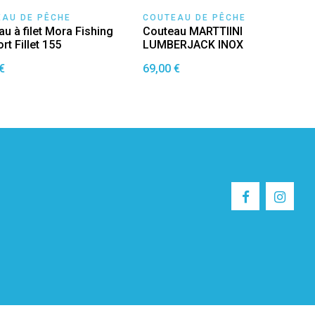
AU DE PÊCHE
COUTEAU DE PÊCHE
u à filet Mora Fishing
Couteau MARTTIINI
t Fillet 155
LUMBERJACK INOX
€
69,00 €