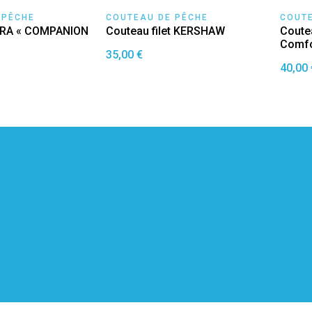
 PÊCHE
COUTEAU DE PÊCHE
COUTE
ORA « COMPANION
Couteau filet KERSHAW
Coutea
Comfor
35,00 €
40,00 