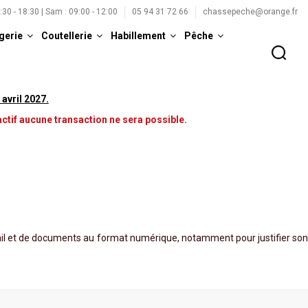
5:30 - 18:30 | Sam : 09:00 - 12:00
05 94 31 72 66
chassepeche@orange.fr
gerie
Coutellerie
Habillement
Pêche
 avril 2027
.
ctif aucune transaction ne sera possible.
ail et de documents au format numérique, notamment pour justifier son