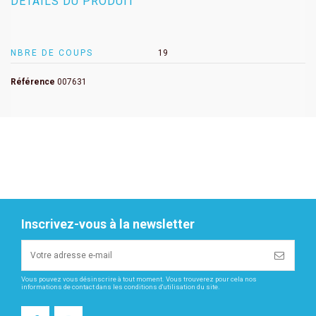
DÉTAILS DU PRODUIT
NBRE DE COUPS
19
Référence
007631
Inscrivez-vous à la newsletter
Vous pouvez vous désinscrire à tout moment. Vous trouverez pour cela nos
informations de contact dans les conditions d'utilisation du site.